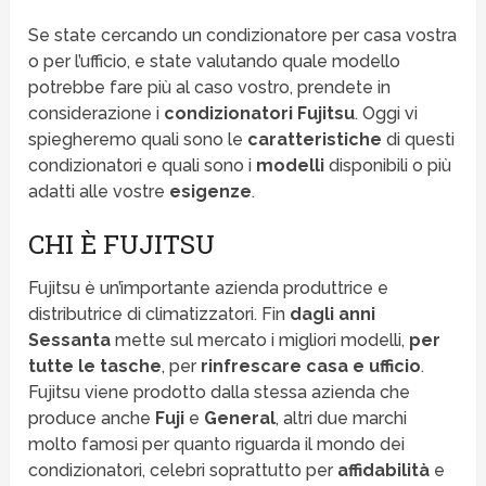
Se state cercando un condizionatore per casa vostra
o per l’ufficio, e state valutando quale modello
potrebbe fare più al caso vostro, prendete in
considerazione i
condizionatori
Fujitsu
. Oggi vi
spiegheremo quali sono le
caratteristiche
di questi
condizionatori e quali sono i
modelli
disponibili o più
adatti alle vostre
esigenze
.
CHI È FUJITSU
Fujitsu è un’importante azienda produttrice e
distributrice di climatizzatori. Fin
dagli anni
Sessanta
mette sul mercato i migliori modelli,
per
tutte le tasche
, per
rinfrescare casa e ufficio
.
Fujitsu viene prodotto dalla stessa azienda che
produce anche
Fuji
e
General
, altri due marchi
molto famosi per quanto riguarda il mondo dei
condizionatori, celebri soprattutto per
affidabilità
e